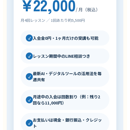
¥22,000
/ 月（税込）
月4回レッスン ／ 1回あたり約5,500円
入会金0円・1ヶ月だけの受講も可能
✓
レッスン期間中のLINE相談つき
✓
最新AI・デジタルツールの活用法を毎
✓
週共有
月途中の入会は回数割り（例：残り2
✓
回なら11,000円）
お支払いは現金・銀行振込・クレジッ
✓
ト