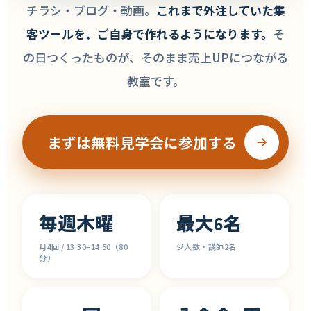
沖縄の経営者・個人事業主様へ。
チラシ・ブログ・動画。
これまで外注していた集
AIで、
売上を上げる
客ツールを、ご自身で作れるようになります。
そ
教室です。
の日つくったものが、そのまま売上UPにつながる
教室です。
まずは無料見学会に参加する
毎週木曜
最大6名
月4回 / 13:30–14:50（80
少人数・講師2名
分）