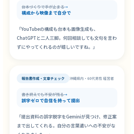
台本づくりで手が止まる
→
構成から映像まで自分で
「YouTubeの構成も台本も画像生成も、
ChatGPTと二人三脚。何回相談しても文句を言わ
ずにやってくれるのが嬉しいですね。」
報告書作成・文章チェック
沖縄県内・60代男性 経営者
書き終えても不安が残る
→
誤字ゼロで自信を持って提出
「提出資料の誤字脱字をGeminiが見つけ、修正案
まで出してくれる。自分の言葉遣いへの不安がな