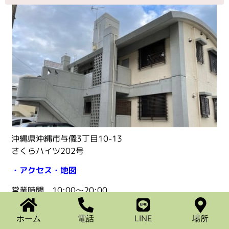
沖縄県沖縄市与儀3丁目10-13
さくらハイツ202号
・アクセス・地図
営業時間 10:00〜20:00
駐車場：無料
ホーム
電話
LINE
場所
※１０１か１０２にお停め下さい