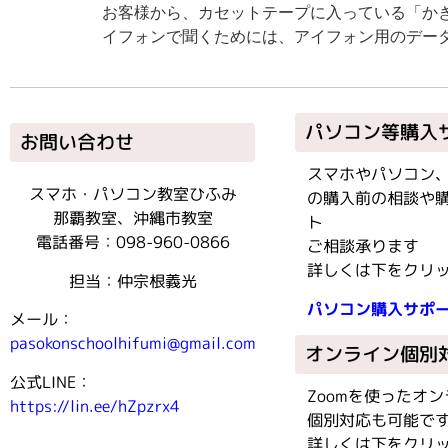
お客様から、カセットテープに入っている「か
イフォンで聞くためには、アイフォン用のデータに
パソコン等購入
お問い合わせ
スマホやパソコン
スマホ・パソコン教室ひふみ
の購入前の相談や
那覇教室、沖縄市教室
ト
電話番号：098-960-0866
ご相談承ります
詳しくは下をクリッ
担当：仲宗根義光
パソコン購入サポ
メール：
pasokonschoolhifumi@gmail.com
オンライン個別
公式LINE：
Zoomを使ったオ
https://lin.ee/hZpzrx4
個別対応も可能で
詳しくは下をクリッ