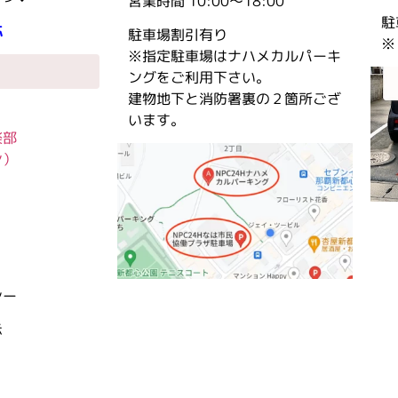
営業時間 10:00〜18:00
駐
応
駐車場割引有り
※
※指定駐車場はナハメカルパーキ
ングをご利用下さい。
建物地下と消防署裏の２箇所ござ
います。
楽部
ン）
シー
示