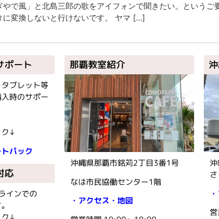
ぎやで風」と北島三郎の歌をアイフォンで聞きたい。というご要
変換しないと行けないです。 ヤマ […]
サポート
那覇教室紹介
沖
、タブレット等
購入時のサポー
ク↓
ートパック
沖縄県那覇市銘苅2丁目3番1号
沖
対応
さ
なは市民協働センター1階
・
ンラインでの
・アクセス・地図
す。
営
ク↓